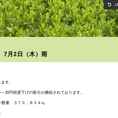
J
 7月2日（木）雨
。
します。
～20円程度下げの取引が継続されております。
い数量 ３７３，８３４㎏
％