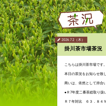
2026.7.2（木）
掛川茶市場茶況
こちらは掛川茶市場です
本日の茶況をお知らせ致
商いは、依然として持合い
●Ｒ7年度二番茶総取り扱
Ｒ７年対比 ６３．８４