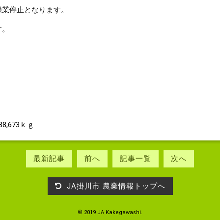
操業停止となります。
す。
ｋｇ
,673ｋｇ
最新記事
前へ
記事一覧
次へ
JA掛川市 農業情報トップへ
© 2019 JA Kakegawashi.