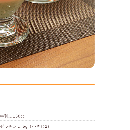
牛乳…150cc
ゼラチン
…
5g（小さじ2）