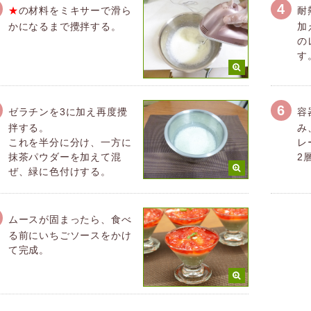
4
★
の材料をミキサーで滑ら
耐
かになるまで攪拌する。
加
の
す
6
ゼラチンを3に加え再度攪
容
拌する。
み
これを半分に分け、一方に
レ
抹茶パウダーを加えて混
2
ぜ、緑に色付けする。
ムースが固まったら、食べ
る前にいちごソースをかけ
て完成。