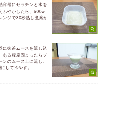
熱容器にゼラチンと水を
えふやかしたら、500w
レンジで30秒熱し煮溶か
。
器に抹茶ムースを流し込
、ある程度固まったらプ
ーンのムース上に流し、
層にして冷やす。