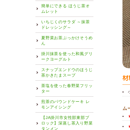
簡単にできる ほうじ茶オ
ムレット
いちじくのサラダ ～抹茶
ドレッシング～
夏野菜お茶ぶっかけそうめ
ん
掛川抹茶を使った和風グリ
ークヨーグルト
スナップエンドウのほうじ
茶かきたまスープ
材
茶塩を使った春野菜フリッ
ター
煎茶のパウンドケーキ レ
モンアイシング
ム
【JA掛川市女性部東部ブ
ロック】深蒸し茶入り野菜
タンメン