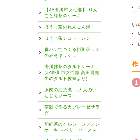
【JA掛川市女性部】 りん
ごと緑茶のケーキ
い
ほうじ茶のれんこん鍋
ほうじ茶シュトーレン
食パンでつくる掛川茶ラテ
のみそキッシュ
作
掛川抹茶のタルトケーキ
(JA掛川市女性部 高田麗先
生のタルト教室より)
1
豚肉の紅茶煮 ～大人のい
ちじくソース～
茶殻で作るカプレーゼサラ
ダ
和紅茶のヘルシーシフォン
ケーキ ～ベリーソース～