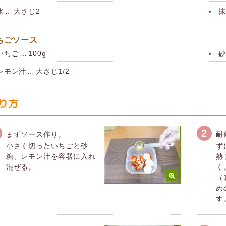
水
…
大さじ2
抹
ちごソース
いちご
…
100g
砂
レモン汁
…
大さじ1/2
り方
2
まずソース作り。
耐
小さく切ったいちごと砂
ず
糖、レモン汁を容器に入れ
熱
混ぜる。
く
（
め
す