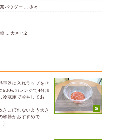
茶パウダー
…
少々
糖
…
大さじ2
熱容器に入れラップをせ
に500wのレンジで4分加
し冷蔵庫で冷やしてお
。
吹きこぼれないよう大き
の容器がおすすめで
。）