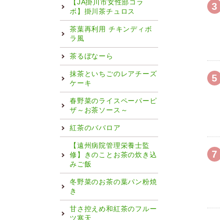
【JA掛川市女性部コラ
3
ボ】掛川茶チュロス
茶葉再利用 チキンディボ
ラ風
茶るぼなーら
抹茶といちごのレアチーズ
5
ケーキ
春野菜のライスペーパーピ
ザ～お茶ソース～
紅茶のババロア
【遠州病院管理栄養士監
7
修】きのことお茶の炊き込
みご飯
冬野菜のお茶の葉パン粉焼
き
甘さ控えめ和紅茶のフルー
ツ寒天