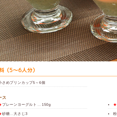
料（5～6人分）
小さめプリンカップ5～6個
ース
★
プレーンヨーグルト
…
150g
★
★
砂糖…大さじ3
粉