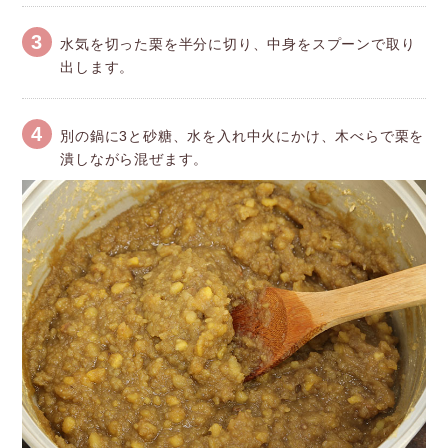
3
水気を切った栗を半分に切り、中身をスプーンで取り
出します。
4
別の鍋に3と砂糖、水を入れ中火にかけ、木べらで栗を
潰しながら混ぜます。