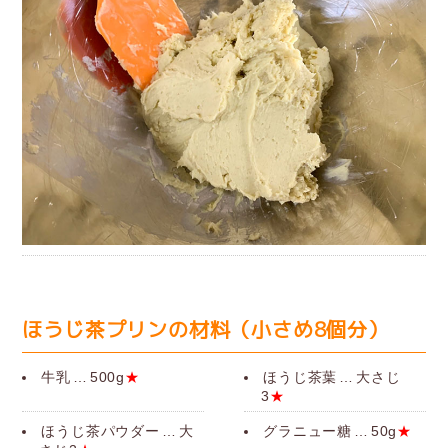
ほうじ茶プリンの材料（小さめ8個分）
牛乳
…
500g
★
ほうじ茶葉
…
大さじ
3
★
ほうじ茶パウダー
…
大
グラニュー糖
…
50g
★