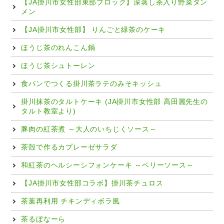
【JA掛川市女性部東部ブロック】深蒸し茶入り野菜タン
メン
【JA掛川市女性部】 りんごと緑茶のケーキ
ほうじ茶のれんこん鍋
ほうじ茶シュトーレン
食パンでつくる掛川茶ラテのみそキッシュ
掛川抹茶のタルトケーキ (JA掛川市女性部 高田麗先生の
タルト教室より)
豚肉の紅茶煮 ～大人のいちじくソース～
茶殻で作るカプレーゼサラダ
和紅茶のヘルシーシフォンケーキ ～ベリーソース～
【JA掛川市女性部コラボ】掛川茶チュロス
茶葉再利用 チキンディボラ風
茶るぼなーら