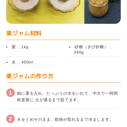
栗ジャム材料
栗
…
1kg
砂糖（きび砂糖）
…
260g
水
…
400ml
栗ジャムの作り方
1
鍋に栗を入れ、たっぷりの水をいれて、中火で一時間
程度栗に 火が通るまで茹でます。
2
火をとめそのまま、粗熱が取れるまで冷まします。