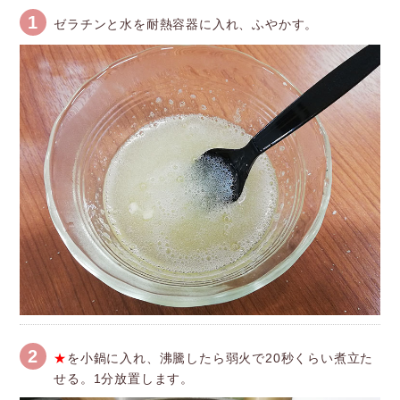
1
ゼラチンと水を耐熱容器に入れ、ふやかす。
2
★
を小鍋に入れ、沸騰したら弱火で20秒くらい煮立た
せる。1分放置します。