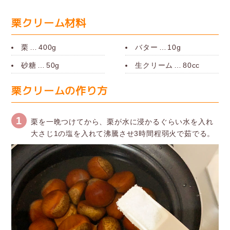
栗クリーム材料
栗
…
400g
バター
…
10g
砂糖
…
50g
生クリーム
…
80cc
栗クリームの作り方
1
栗を一晩つけてから、栗が水に浸かるぐらい水を入れ
大さじ1の塩を入れて沸騰させ3時間程弱火で茹でる。