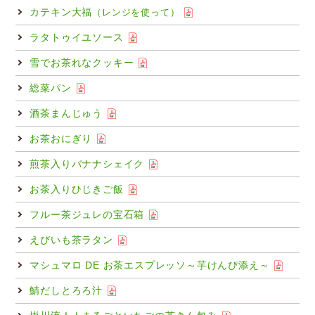
カテキン大福
（レンジを使って）
ラタトゥイユソース
雪でお茶れなクッキー
総菜パン
酒茶まんじゅう
お茶おにぎり
煎茶入りバナナシェイク
お茶入りひじきご飯
フルー茶ジュレの宝石箱
えびいも茶ラタン
マシュマロ DE お茶エスプレッソ～芋けんぴ添え～
鯖だしとろろ汁