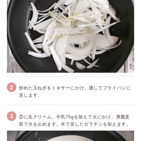
2
炒めた玉ねぎをミキサーにかけ、漉してフライパンに
戻します。
3
②に生クリーム、牛乳75gを加えて火にかけ、沸騰直
前で火を止めます。水で戻したゼラチンを加えます。