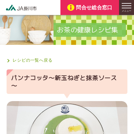
お茶の健康レシピ集
レシピの一覧へ戻る
パンナコッタ～新玉ねぎと抹茶ソース
～