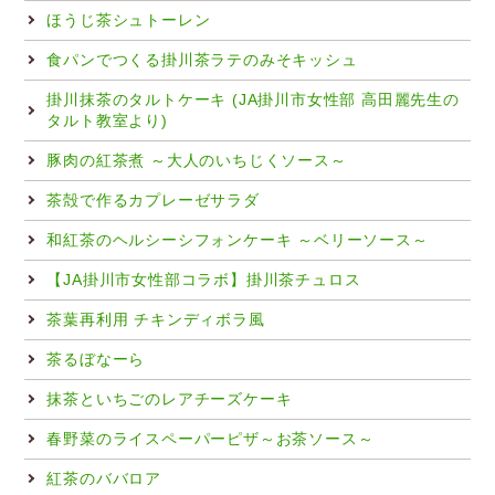
ほうじ茶シュトーレン
食パンでつくる掛川茶ラテのみそキッシュ
掛川抹茶のタルトケーキ (JA掛川市女性部 高田麗先生の
タルト教室より)
豚肉の紅茶煮 ～大人のいちじくソース～
茶殻で作るカプレーゼサラダ
和紅茶のヘルシーシフォンケーキ ～ベリーソース～
【JA掛川市女性部コラボ】掛川茶チュロス
茶葉再利用 チキンディボラ風
茶るぼなーら
抹茶といちごのレアチーズケーキ
春野菜のライスペーパーピザ～お茶ソース～
紅茶のババロア